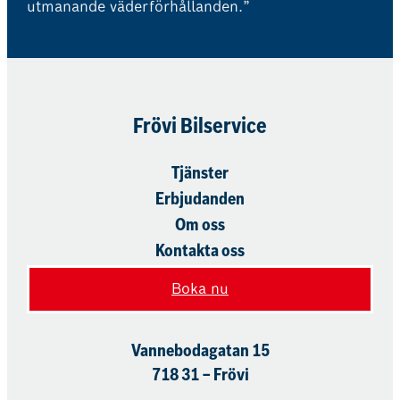
utmanande väderförhållanden.”
Frövi Bilservice
Tjänster
Erbjudanden
Om oss
Kontakta oss
Boka nu
Vannebodagatan 15
718 31 – Frövi