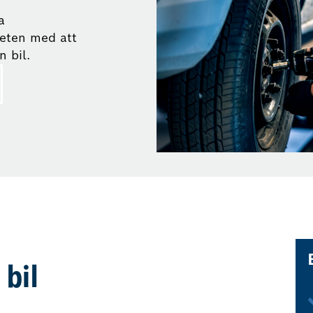
a
heten med att
 bil.
 bil