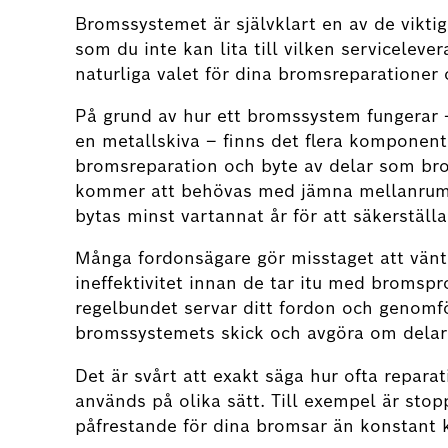
Bromssystemet är självklart en av de viktig
som du inte kan lita till vilken serviceleve
naturliga valet för dina bromsreparationer 
På grund av hur ett bromssystem fungera
en metallskiva – finns det flera komponente
bromsreparation och byte av delar som br
kommer att behövas med jämna mellanrum.
bytas minst vartannat år för att säkerställ
Många fordonsägare gör misstaget att vänta
ineffektivitet innan de tar itu med bromsp
regelbundet servar ditt fordon och genomf
bromssystemets skick och avgöra om delar
Det är svårt att exakt säga hur ofta repara
används på olika sätt. Till exempel är stopp
påfrestande för dina bromsar än konstant 