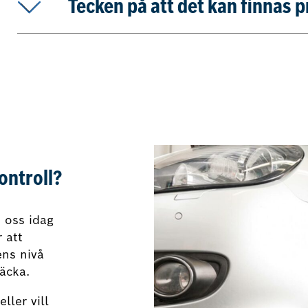
Tecken på att det kan finnas
ontroll?
 oss idag
 att
ens nivå
räcka.
ller vill