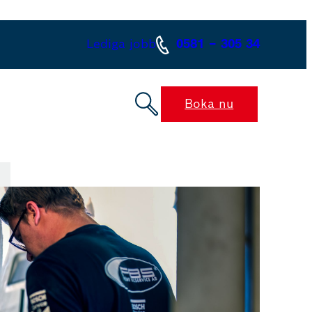
Lediga jobb
0581 – 305 34
Boka nu